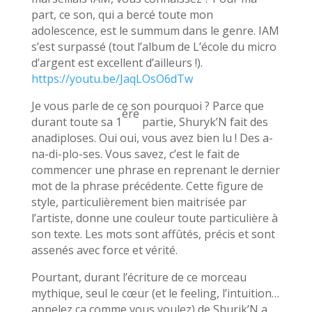
part, ce son, qui a bercé toute mon
adolescence, est le summum dans le genre. IAM
s’est surpassé (tout l’album de L’école du micro
d’argent est excellent d’ailleurs !).
https://youtu.be/JaqLOsO6dTw
Je vous parle de ce son pourquoi ? Parce que
ère
durant toute sa 1
partie, Shuryk’N fait des
anadiploses. Oui oui, vous avez bien lu ! Des a-
na-di-plo-ses. Vous savez, c’est le fait de
commencer une phrase en reprenant le dernier
mot de la phrase précédente. Cette figure de
style, particulièrement bien maitrisée par
l’artiste, donne une couleur toute particulière à
son texte. Les mots sont affûtés, précis et sont
assenés avec force et vérité.
Pourtant, durant l’écriture de ce morceau
mythique, seul le cœur (et le feeling, l’intuition…
appelez ça comme vous voulez) de Shurik’N a