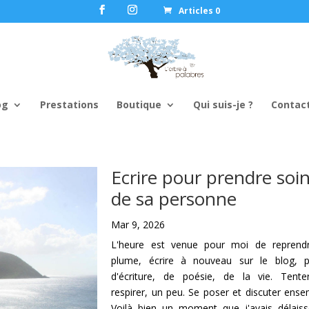
Articles 0
og
Prestations
Boutique
Qui suis-je ?
Contac
Ecrire pour prendre soi
de sa personne
Mar 9, 2026
L'heure est venue pour moi de reprendr
plume, écrire à nouveau sur le blog, p
d'écriture, de poésie, de la vie. Tent
respirer, un peu. Se poser et discuter ense
Voilà bien un moment que j'avais délais