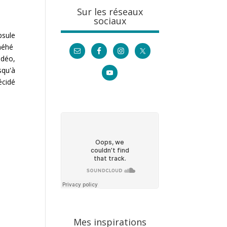
Sur les réseaux
sociaux
psule
 héhé
idéo,
squ'à
cidé
Mes inspirations