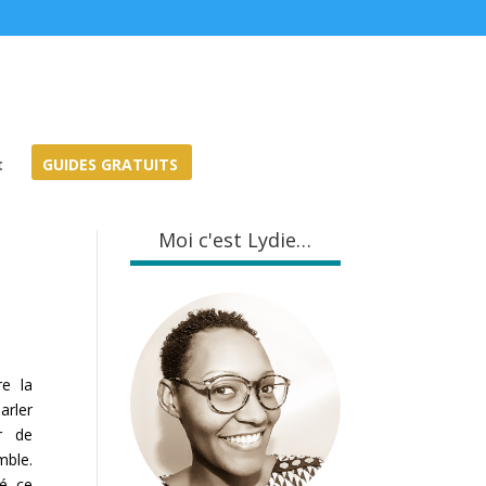
t
GUIDES GRATUITS
Moi c'est Lydie…
n
e la
arler
er de
mble.
sé ce