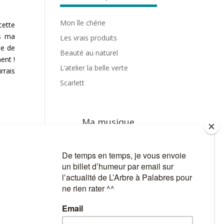
Mon île chérie
ette
ns ma
Les vrais produits
te de
Beauté au naturel
ent !
L’atelier la belle verte
rrais
Scarlett
Ma musique
True Sorry
C’mon talk
Funambule
Accroché à mes rêves