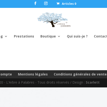
Articles 0
og
Prestations
Boutique
Qui suis-je ?
Contac
compte
Mentions légales
Conditions générales de vente
0 - L'Arbre à Palabres - Tous droits réservés / Design :
Scarlett