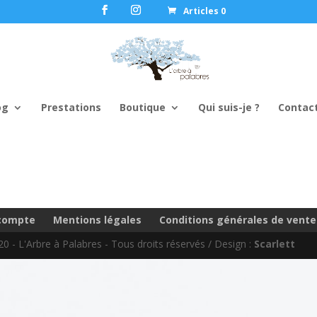
Articles 0
og
Prestations
Boutique
Qui suis-je ?
Contac
compte
Mentions légales
Conditions générales de vente
0 - L'Arbre à Palabres - Tous droits réservés / Design :
Scarlett